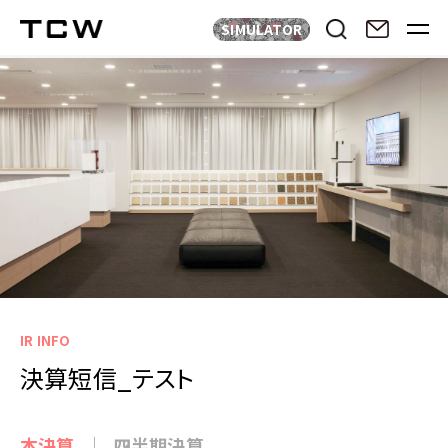
SIMULATOR
IR INFO
決算短信_テスト
本決算
四半期決算