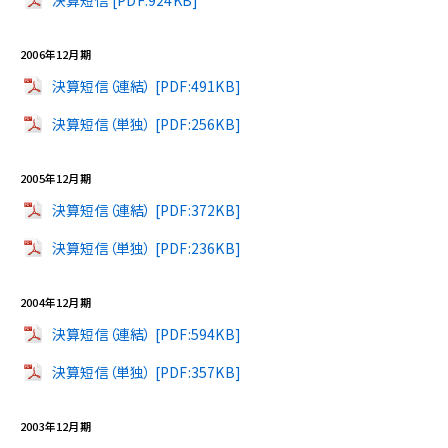
決算短信 [PDF:924KB]
2006年12月期
決算短信（連結） [PDF:491KB]
決算短信（単独） [PDF:256KB]
2005年12月期
決算短信（連結） [PDF:372KB]
決算短信（単独） [PDF:236KB]
2004年12月期
決算短信（連結） [PDF:594KB]
決算短信（単独） [PDF:357KB]
2003年12月期