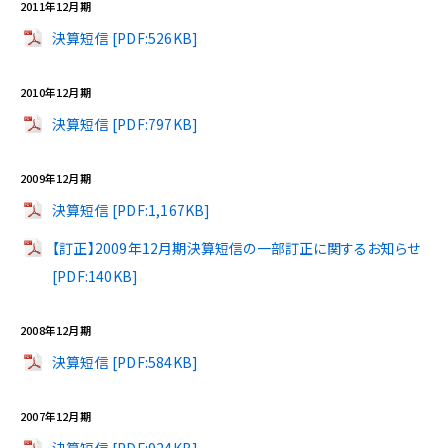
2011年12月期
決算短信 [PDF:526KB]
2010年12月期
決算短信 [PDF:797KB]
2009年12月期
決算短信 [PDF:1,167KB]
【訂正】2009年12月期決算短信の一部訂正に関するお知らせ
[PDF:140KB]
2008年12月期
決算短信 [PDF:584KB]
2007年12月期