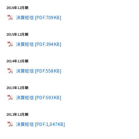
2016年12月期
決算短信 [PDF:709KB]
2015年12月期
決算短信 [PDF:394KB]
2014年12月期
決算短信 [PDF:558KB]
2013年12月期
決算短信 [PDF:593KB]
2012年12月期
決算短信 [PDF:1,047KB]