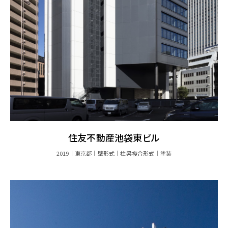
住友不動産池袋東ビル
2019
東京都
壁形式
柱梁複合形式
塗装