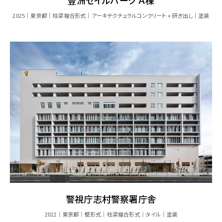
2025
東京都
柱梁複合形式
アーキテクチュラルコンクリート + 研ぎ出し
塗装
警視庁志村警察署庁舎
2022
東京都
壁形式
柱梁複合形式
タイル
塗装