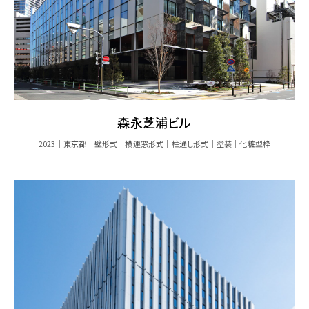
森永芝浦ビル
2023
東京都
壁形式
横連窓形式
柱通し形式
塗装
化粧型枠