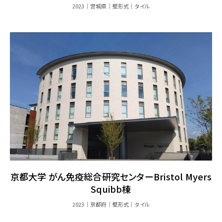
2023
宮城県
壁形式
タイル
京都大学 がん免疫総合研究センターBristol Myers
Squibb棟
2023
京都府
壁形式
タイル