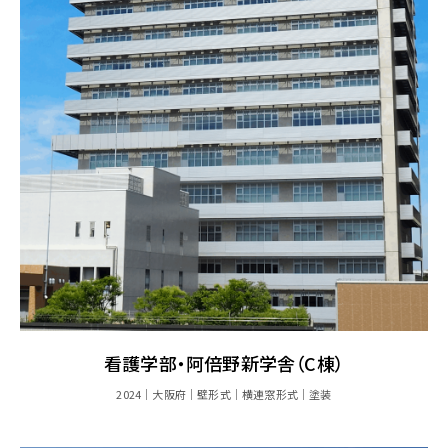
看護学部・阿倍野新学舎（C棟）
2024
大阪府
壁形式
横連窓形式
塗装