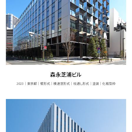
森永芝浦ビル
2023
東京都
壁形式
横連窓形式
柱通し形式
塗装
化粧型枠