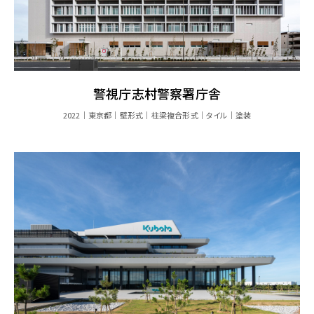
警視庁志村警察署庁舎
2022
東京都
壁形式
柱梁複合形式
タイル
塗装