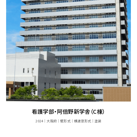
看護学部・阿倍野新学舎（C棟）
2024
大阪府
壁形式
横連窓形式
塗装