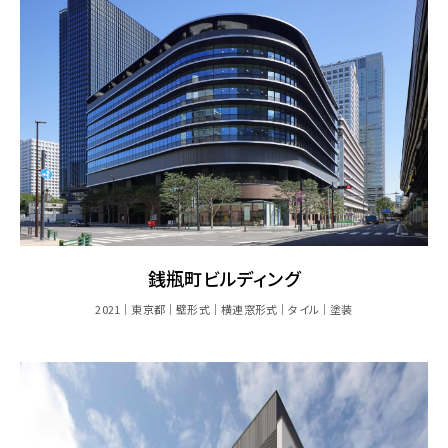
銭瓶町ビルディング
2021
東京都
壁形式
横連窓形式
タイル
塗装