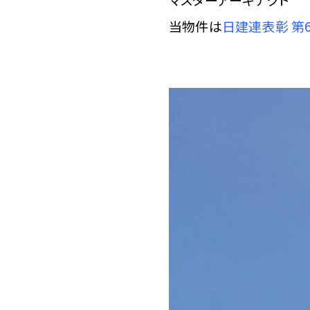
当物件は
日建連表彰 第6